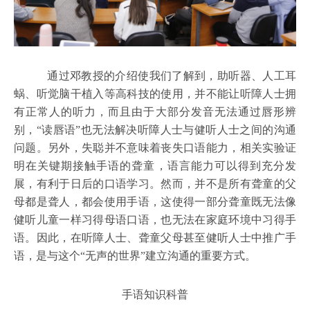
通过邓教授的介绍使我们了解到，助听器、人工耳
蜗、听觉脑干植入等高科技的使用，并不能让听障人士拥
有正常人的听力，而且由于大部分发音无法通过唇形辨
别，“读唇语”也无法解决听障人士与健听人士之间的沟通
问题。另外，失聪并不意味着丧失口语能力，相关实验证
明在关键期接触手语的聋童，语言能力可以得到充分发
展，有利于日后的口语学习。然而，并不是所有聋童的父
母都是聋人，都会使用手语，这使得一部分聋童既无法像
健听儿童一样习得母语口语，也无法在家庭环境中习得手
语。因此，在听障人士、聋童父母甚至健听人士中推广手
语，是与这个“无声的世界”建立沟通的重要方式。
手语知识科普