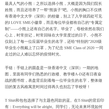
最具人气的小熊：之所以选择小熊，大概是因为我们院长
姓熊，而且还培养了一帮“熊孩子”吧。小熊的胸口不仅绣
有香港中文大学（深圳）的校徽，别上了入学就四处可见
的I LOVE SME小徽章，而且每位毕业都有自己的“专属定
制”——小熊上还有自己的名字。毕业了，母校依然在我们
心上，时常挂记，时常回味在大学里度过的日子。小熊不
仅刻上了每一位应届毕业生的名字，还给“特别的”2020级
毕业生小熊戴上了口罩，为了纪念 SME Class of 2020 一同
走过的让人难以忘怀的疫情时光。
手链：手链上的圆盘是一块香港中文（深圳）一期的地
图，里面有同学们熟悉的行政楼、教学楼A-D还有日夜奋
战的图书馆，表盘背后刻着每一位毕业生的名字，整体做
旧的复古风格寓意时间过得再久也别忘了学校呀！
T Shirt和包包选择了与主题色同款的蓝。在T-Shirt的背后印
有：Everything will be alright。同学们，无论未来环境如何