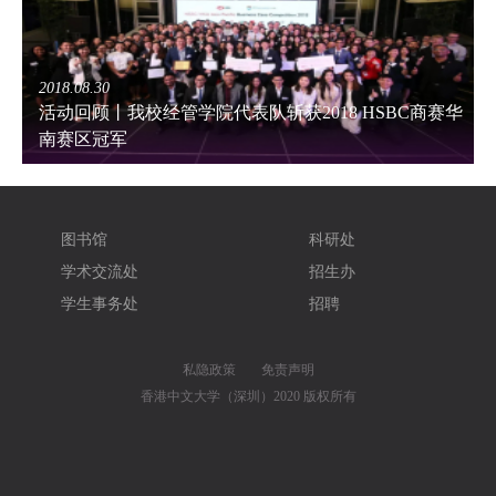
2018.08.30
活动回顾丨我校经管学院代表队斩获2018 HSBC商赛华
南赛区冠军
图书馆
科研处
学术交流处
招生办
学生事务处
招聘
私隐政策
免责声明
香港中文大学（深圳）2020 版权所有